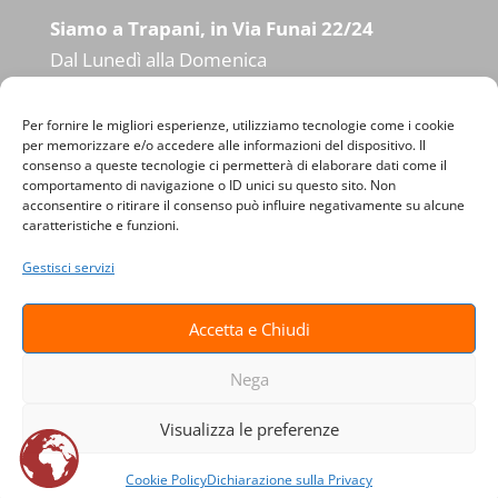
Siamo a Trapani, in Via Funai 22/24
Dal Lunedì alla Domenica
09:00 – 13:00 / 16:00 – 19:00
Per fornire le migliori esperienze, utilizziamo tecnologie come i cookie
per memorizzare e/o accedere alle informazioni del dispositivo. Il
consenso a queste tecnologie ci permetterà di elaborare dati come il
comportamento di navigazione o ID unici su questo sito. Non
acconsentire o ritirare il consenso può influire negativamente su alcune
caratteristiche e funzioni.
Gestisci servizi
Contatti
Informazioni legali
Accetta e Chiudi
Termini e condizioni
Cookie Policy (UE)
Nega
Visualizza le preferenze
Social Rent
e
Auto Noleggio Trapani
- P.IVA
02400910812 - Power by
AroundAffair Adv
Cookie Policy
Dichiarazione sulla Privacy