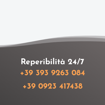
Reperibilità 24/7
+39 393 9263 084
+39 0923 417438